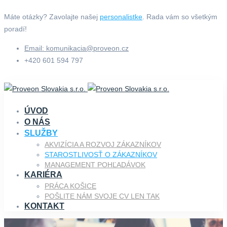
Máte otázky? Zavolajte našej
personalistke
. Rada vám so všetkým
poradí!
Email: komunikacia@proveon.cz
+420 601 594 797
ÚVOD
O NÁS
SLUŽBY
AKVIZÍCIA A ROZVOJ ZÁKAZNÍKOV
STAROSTLIVOSŤ O ZÁKAZNÍKOV
MANAGEMENT POHĽADÁVOK
KARIÉRA
PRÁCA KOŠICE
POŠLITE NÁM SVOJE CV LEN TAK
KONTAKT